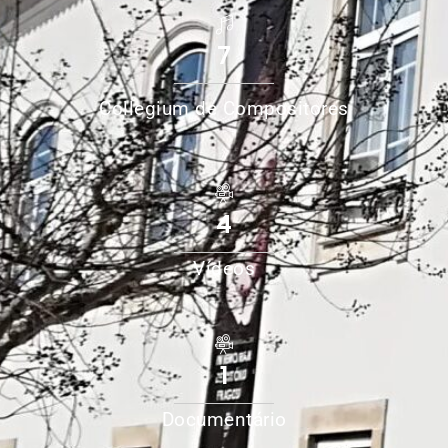
7
Collegium de Compositores
4
Vídeos
1
Documentário